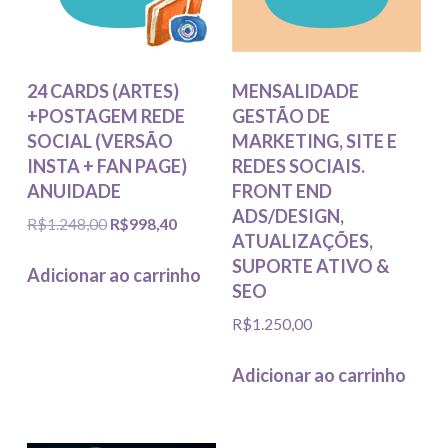
24 CARDS (ARTES)
MENSALIDADE
+POSTAGEM REDE
GESTÃO DE
SOCIAL (VERSÃO
MARKETING, SITE E
INSTA + FAN PAGE)
REDES SOCIAIS.
ANUIDADE
FRONT END
ADS/DESIGN,
O
O
R$
1.248,00
R$
998,40
ATUALIZAÇÕES,
preço
preço
SUPORTE ATIVO &
original
atual
Adicionar ao carrinho
SEO
era:
é:
R$1.248,00.
R$998,40.
R$
1.250,00
Adicionar ao carrinho