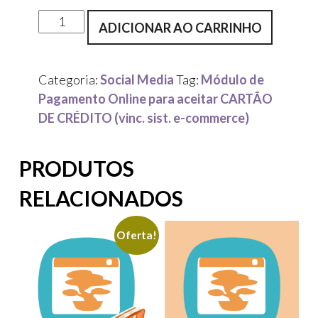
Módulo
ADICIONAR AO CARRINHO
de
Pagamento
Online
Categoria:
Social Media
Tag:
Módulo de
para
Pagamento Online para aceitar CARTÃO
aceitar
DE CRÉDITO (vinc. sist. e-commerce)
CARTÃO
DE
PRODUTOS
CRÉDITO
(vinc.
RELACIONADOS
sist.
e-
Oferta!
commerce)
ANUIDADE
quantidade